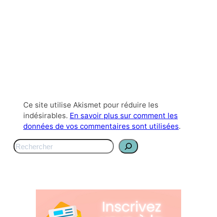
Ce site utilise Akismet pour réduire les
indésirables.
En savoir plus sur comment les
données de vos commentaires sont utilisées
.
S
e
a
r
c
h