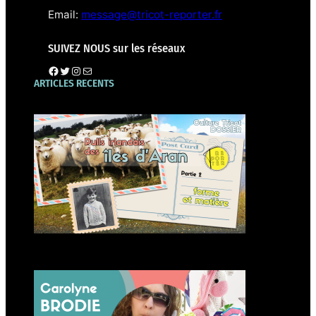
Email:
message@tricot-reporter.fr
SUIVEZ NOUS sur les réseaux
Page tricot-reporter
Twitter
Instagram
E-mail
ARTICLES RECENTS
Forme et matière des pulls
irlandais d’Aran
Carolyne Brodie créatrice
d’amigurumis