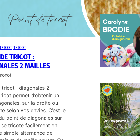
C
c
TRICOT
, 
TRICOT
DE TRICOT :
NALES 2 MAILLES
imonot
M
 tricot : diagonales 2
L
tricot permet d’obtenir un
agonales, sur la droite ou
he selon vos envies. C’est le
 du point de diagonales sur
l se tricote facilement en
ne simple alternance de