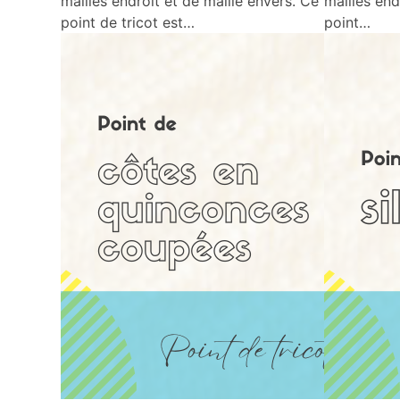
mailles endroit et de maille envers. Ce
mailles end
point de tricot est…
point…