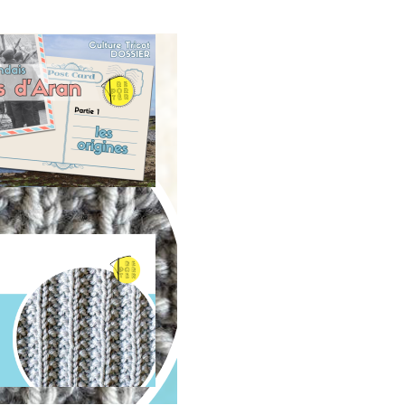
’origine des pulls
rlandais d’Aran
oint de tricot :
ausses côtes
nglaises