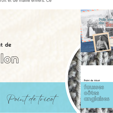
roit et de maille envers. Ce
L
i
P
f
a