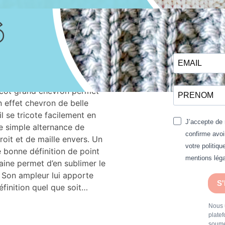
TRICOT
, 
TRICOT
 TRICOT : GRAND
RON
imonot
ricot grand chevron permet
n effet chevron de belle
il se tricote facilement en
J’accepte de 
ne simple alternance de
confirme avoi
roit et de maille envers. Un
votre politiqu
e bonne définition de point
mentions léga
aine permet d’en sublimer le
 Son ampleur lui apporte
S
éfinition quel que soit…
Nous u
plate
soume