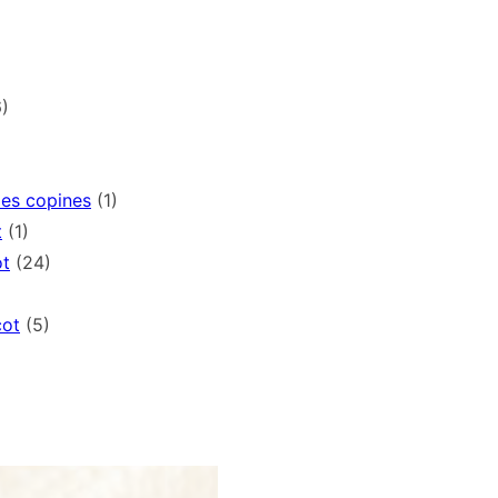
)
mes copines
(1)
t
(1)
ot
(24)
cot
(5)