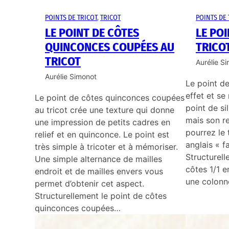
POINTS DE TRICOT
, 
TRICOT
POINTS DE 
LE POINT DE CÔTES
LE POI
QUINCONCES COUPÉES AU
TRICO
TRICOT
Aurélie S
Aurélie Simonot
Le point de
effet et se 
Le point de côtes quinconces coupées
point de si
au tricot crée une texture qui donne
mais son re
une impression de petits cadres en
pourrez le
relief et en quinconce. Le point est
anglais « fa
très simple à tricoter et à mémoriser.
Structurell
Une simple alternance de mailles
côtes 1/1 e
endroit et de mailles envers vous
une colon
permet d’obtenir cet aspect.
Structurellement le point de côtes
quinconces coupées…