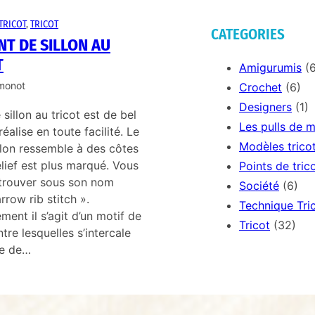
TRICOT
, 
TRICOT
CATEGORIES
NT DE SILLON AU
T
Amigurumis
(6
imonot
Crochet
(6)
Designers
(1)
 sillon au tricot est de bel
Les pulls de 
réalise en toute facilité. Le
Modèles trico
llon ressemble à des côtes
lief est plus marqué. Vous
Points de tric
 trouver sous son nom
Société
(6)
rrow rib stitch ».
Technique Tri
ement il s’agit d’un motif de
Tricot
(32)
ntre lesquelles s’intercale
ne de…