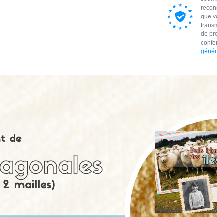
recon
que vo
trans
de pr
confo
généra
ARTICLES REC
F
p