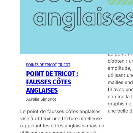
POINTS DE 
POINT
CHEV
Aurélie S
Le point t
d’obtenir u
POINTS DE TRICOT
, 
TRICOT
amplitude, 
POINT DE TRICOT :
utilisant u
FAUSSES CÔTES
mailles end
ANGLAISES
fil avec un
comme la l
Aurélie Simonot
graphisme.
une belle d
Le point de fausses côtes anglaises
vise à obtenir une texture moelleuse
rappelant les côtes anglaises mais en
utilisant uniquement des mailles à