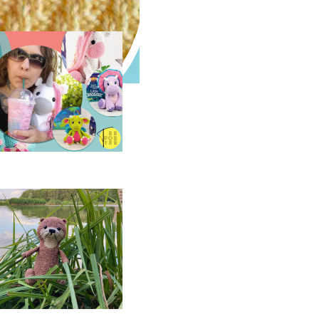
arolyne Brodie
réatrice
d’amigurumis
odèle d’amigurumi :
outre à crocheter