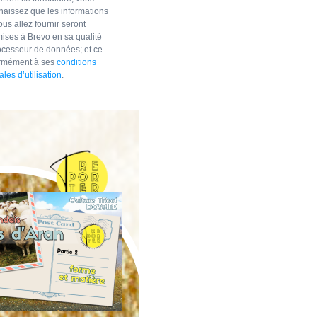
naissez que les informations
us allez fournir seront
mises à Brevo en sa qualité
ocesseur de données; et ce
rmément à ses
conditions
les d’utilisation
.
ENTS
orme et matière des
ulls irlandais d’Aran