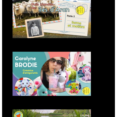
irlandais d’Aran
Carolyne Brodie créatrice
d’amigurumis
Modèle d’amigurumi : Loutre à
crocheter