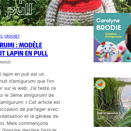
C
c
IS
, 
CROCHET
RUMI : MODÈLE
IT LAPIN EN PULL
imonot
 lapin en pull est un
uit d’amigurumi que l’on
M
L
r sur le web. J’ai testé ce
r le 3ème amigurumi de
amigurumi ».Cet article est
’occasion de partager avec
réalisation et la génèse de
apin. Mais commençons
l’histoire derrière l’article.