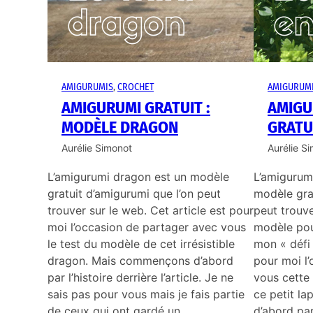
AMIGURUMIS
, 
CROCHET
AMIGURUM
AMIGURUMI GRATUIT :
AMIGU
MODÈLE DRAGON
GRATU
Aurélie Simonot
Aurélie S
L’amigurumi dragon est un modèle
L’amigurumi
gratuit d’amigurumi que l’on peut
modèle grat
trouver sur le web. Cet article est pour
peut trouve
moi l’occasion de partager avec vous
modèle pou
le test du modèle de cet irrésistible
mon « défi 
dragon. Mais commençons d’abord
pour moi l
par l’histoire derrière l’article. Je ne
vous cette 
sais pas pour vous mais je fais partie
ce petit l
de ceux qui ont gardé un…
d’abord par 