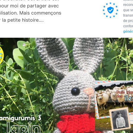
recon
 pour moi de partager avec
que vo
alisation. Mais commençons
trans
 la petite histoire.…
de pr
confo
généra
ARTICLES REC
F
p