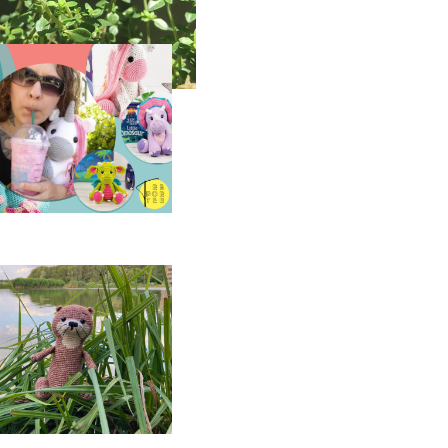
arolyne Brodie
réatrice
d’amigurumis
odèle d’amigurumi :
outre à crocheter