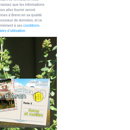
naissez que les informations
us allez fournir seront
mises à Brevo en sa qualité
ocesseur de données; et ce
rmément à ses
conditions
les d’utilisation
.
ENTS
orme et matière des
ulls irlandais d’Aran