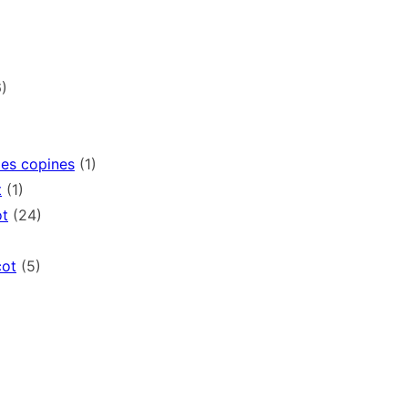
)
mes copines
(1)
t
(1)
ot
(24)
cot
(5)