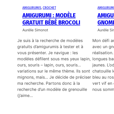
AMIGURUMIS
, 
CROCHET
AMIGURUM
AMIGURUMI : MODÈLE
AMIGU
GRATUIT BÉBÉ BROCOLI
GNOME
Aurélie Simonot
Aurélie S
Je suis à la recherche de modèles
Mon défi a
gratuits d’amigurumis à tester et à
avec un gno
vous présenter. Je navigue : les
réalisation
modèles défilent sous mes yeux lapin,
longues ba
ours, souris – lapin, ours, souris…
jaunes. L’o
variations sur le même thème. Ils sont
chatouille 
mignons, mais… Je décide de préciser
bleu au ros
ma recherche. Partons donc à la
vert vif en 
recherche d’un modèle de grenouille
nous som
(j’aime…