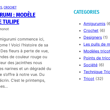
IS
, 
CROCHET
CATEGORIES
RUMI : MODÈLE
 TULIPE
Amigurumis
(6
imonot
Crochet
(6)
Designers
(1)
migurumi commence ici,
Les pulls de 
me ! Voici l’histoire de sa
. Des fleurs à perte de vue,
Modèles trico
ndes de couleur rouge ou
Points de tric
deur des jacinthes nous
Société
(6)
les narines et un dégradé du
Technique Tri
e s’offre à notre vue. Du
Tricot
(32)
écrin. C’est le printemps,
mes…