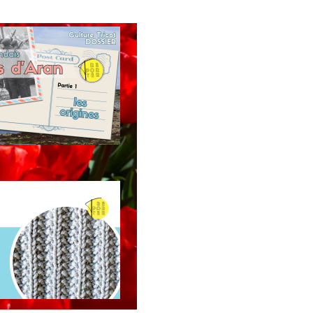
’origine des pulls
rlandais d’Aran
oint de tricot :
ausses côtes
nglaises