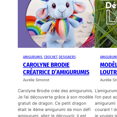
AMIGURUMIS
, 
CROCHET
, 
DESIGNERS
AMIGURUM
CAROLYNE BRODIE
MODÈL
CRÉATRICE D’AMIGURUMIS
LOUTR
Aurélie Simonot
Aurélie S
Carolyne Brodie crée des amigurumis.
L’amigurum
Je l’ai découverte grâce à son modèle
l’on peut a
gratuit de dragon. Ce petit dragon
amigurumi l
était le 4ème amigurumi de mon défi
courant ! dè
amigurumi, allez le découvrir, il est
je voulais l