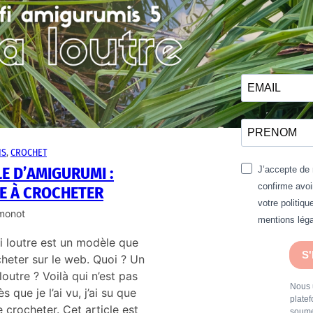
IS
, 
CROCHET
E D’AMIGURUMI :
J’accepte de 
confirme avoi
E À CROCHETER
votre politiqu
imonot
mentions léga
i loutre est un modèle que
S
cheter sur le web. Quoi ? Un
outre ? Voilà qui n’est pas
Nous u
s que je l’ai vu, j’ai su que
plate
e crocheter. Cet article est
soume