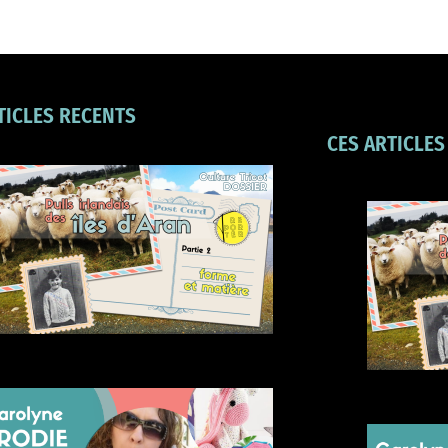
TICLES RECENTS
CES ARTICLES
Forme et matière des pulls
irlandais d’Aran
Carolyne Brodie créatrice
d’amigurumis