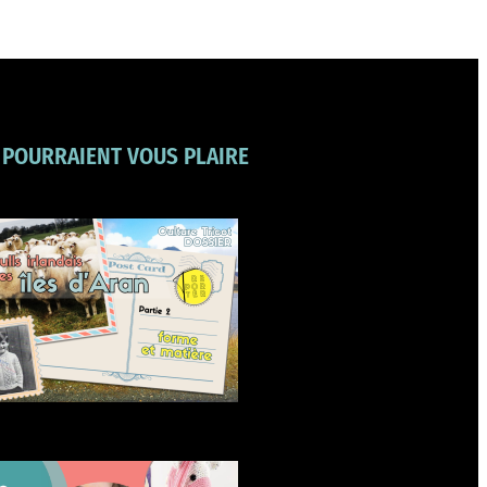
 POURRAIENT VOUS PLAIRE
Forme et matière des pulls
irlandais d’Aran
Carolyne Brodie créatrice
d’amigurumis