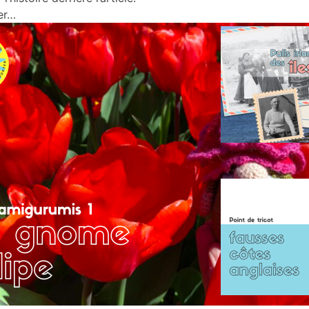
er…
L
i
P
f
a