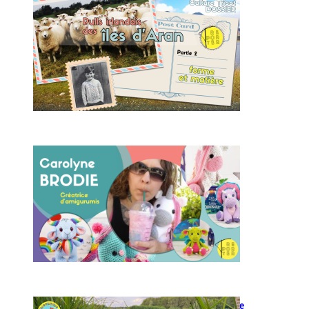
Forme et matière des pulls
irlandais d’Aran
Carolyne Brodie créatrice
d’amigurumis
Modèle d’amigurumi : Loutre