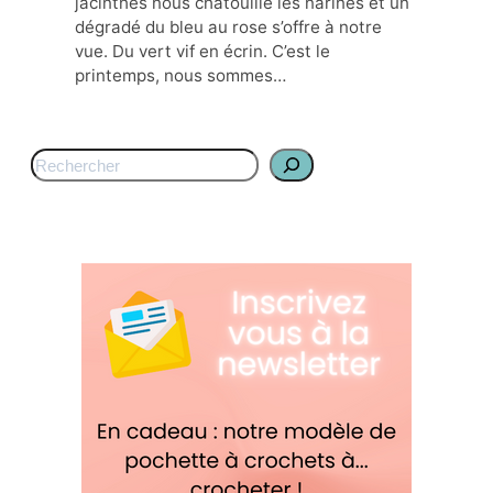
jacinthes nous chatouille les narines et un
dégradé du bleu au rose s’offre à notre
vue. Du vert vif en écrin. C’est le
printemps, nous sommes…
S
e
a
r
c
h