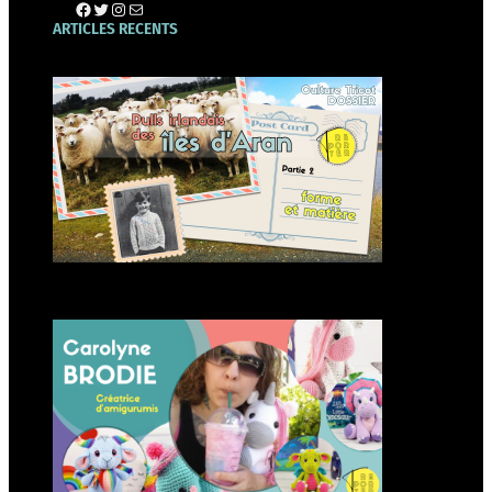
Page tricot-reporter
Twitter
Instagram
E-mail
ARTICLES RECENTS
Forme et matière des pulls
irlandais d’Aran
Carolyne Brodie créatrice
d’amigurumis